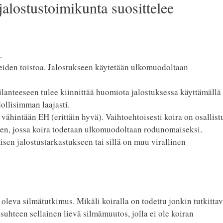
lostustoimikunta suosittelee
.
eiden toistoa. Jalostukseen käytetään ulkomuodoltaan
ilanteeseen tulee kiinnittää huomiota jalostuksessa käyttämällä
ollisimman laajasti.
a vähintään EH (erittäin hyvä). Vaihtoehtoisesti koira on osallist
en, jossa koira todetaan ulkomuodoltaan rodunomaiseksi.
isen jalostustarkastukseen tai sillä on muu virallinen
leva silmätutkimus. Mikäli koiralla on todettu jonkin tutkittav
uhteen sellainen lievä silmämuutos, jolla ei ole koiran