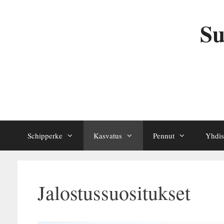
Siirry
sisältöön
Su
Schipperke
Kasvatus
Pennut
Yhdis
Jalostussuositukset