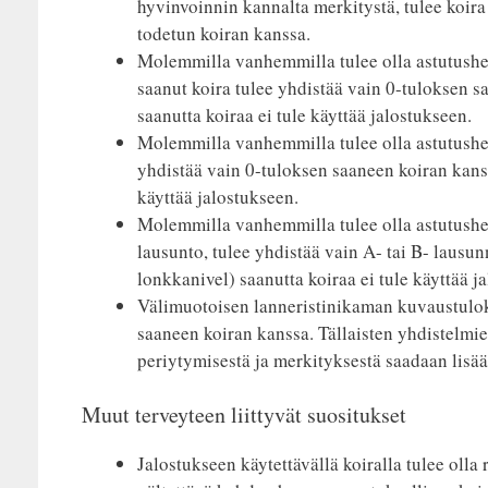
hyvinvoinnin kannalta merkitystä, tulee koir
todetun koiran kanssa.
Molemmilla vanhemmilla tulee olla astutushe
saanut koira tulee yhdistää vain 0-tuloksen 
saanutta koiraa ei tule käyttää jalostukseen.
Molemmilla vanhemmilla tulee olla astutushet
yhdistää vain 0-tuloksen saaneen koiran kanss
käyttää jalostukseen.
Molemmilla vanhemmilla tulee olla astutushetk
lausunto, tulee yhdistää vain A- tai B- lausu
lonkkanivel) saanutta koiraa ei tule käyttää j
Välimuotoisen lanneristinikaman kuvaustulo
saaneen koiran kanssa. Tällaisten yhdistelmie
periytymisestä ja merkityksestä saadaan lisää 
Muut terveyteen liittyvät suositukset
Jalostukseen käytettävällä koiralla tulee oll