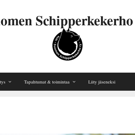
omen Schipperkekerho
tys
Tapahtumat & toimintaa
Liity jäseneksi