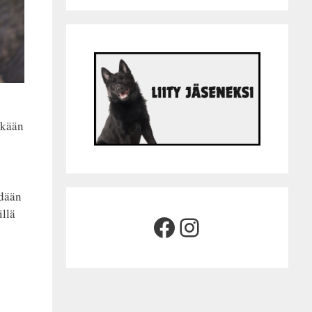
äkään
idään
illä
Facebook
Instagram