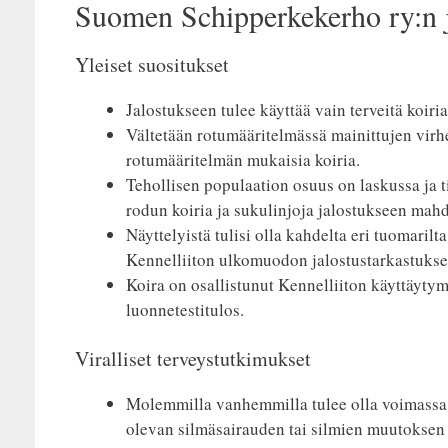
Suomen Schipperkekerho ry:n ja
Yleiset suositukset
Jalostukseen tulee käyttää vain terveitä koiria
Vältetään rotumääritelmässä mainittujen virh
rotumääritelmän mukaisia koiria.
Tehollisen populaation osuus on laskussa ja t
rodun koiria ja sukulinjoja jalostukseen mahd
Näyttelyistä tulisi olla kahdelta eri tuomarilt
Kennelliiton ulkomuodon jalostustarkastukse
Koira on osallistunut Kennelliiton käyttäytym
luonnetestitulos.
Viralliset terveystutkimukset
Molemmilla vanhemmilla tulee olla voimassa o
olevan silmäsairauden tai silmien muutoksen s