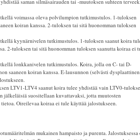
a yhdistää saman silmäsairauden tai -muutoksen suhteen terveek
tkellä voimassa oleva polvilumpion tutkimustulos. 1-tuloksen
saaneen koiran kanssa. 2-tuloksen tai sitä huonomman tuloksen
kellä kyynärnivelen tutkimustulos. 1-tuloksen saanut koira tul
a. 2-tuloksen tai sitä huonomman tuloksen saanutta koiraa ei t
ellä lonkkanivelen tutkimustulos. Koira, jolla on C- tai D-
nnon saaneen koiran kanssa. E-lausunnon (selvästi dysplaattinen
alostukseen.
ksen LTV1-LTV4 saanut koira tulee yhdistää vain LTV0-tuloks
n jälkeläisiä suositellaan kuvattavaksi, jotta muutosten
tietoa. Oireilevaa koiraa ei tule käyttää jalostukseen.
a rotumääritelmän mukainen hampaisto ja purenta. Jalostuksessa