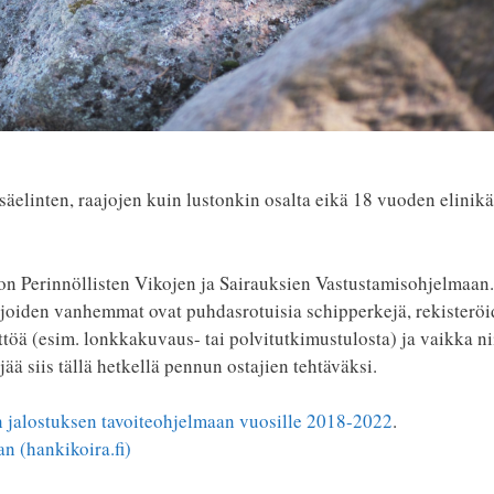
sisäelinten, raajojen kuin lustonkin osalta eikä 18 vuoden elinik
 Perinnöllisten Vikojen ja Sairauksien Vastustamisohjelmaan.
, joiden vanhemmat ovat puhdasrotuisia schipperkejä, rekisterö
ttöä (esim. lonkkakuvaus- tai polvitutkimustulosta) ja vaikka ni
jää siis tällä hetkellä pennun ostajien tehtäväksi.
n jalostuksen tavoiteohjelmaan vuosille 2018-2022
.
an (hankikoira.fi)