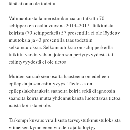
tänä aikana ole todettu.
Välimuotoista lanneristinikamaa on tutkittu 70
schipperken osalta vuosina 2013–2017. Tutkituista
koirista (70 schipperkeä) 57 prosentilla ei ole löydetty
muutoksia ja 43 prosentilla taas todettiin
selkämuutoksia. Selkämuutoksia on schipperkeillä
tutkittu varsin vähän, joten sen periytyvyydestä tai
esiintyvyydestä ei ole tietoa.
Muiden sairauksien osalta haasteena on edelleen
epilepsia ja sen esiintyvyys. Tiedossa on
epilepsiakohtauksia saaneita koiria sekä diagnoosin
saaneita koiria mutta yhdenmukaista luotettavaa tietoa
näistä koirista ei ole.
Tarkempi kuvaus virallisista terveystutkimustuloksista
viimeisen kymmenen vuoden ajalta löytyy