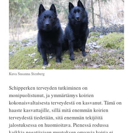
Kuva Susanna Stenberg
Schipperken terveyden tutkiminen on
monipuolistunut, ja ymmärtämys koirien
kokonaisvaltaisesta terveydestä on kasvanut. Tämä on
haaste kasvattajille, sillä mitä enemmän koirien
terveydestä tiedetään, sitä enemmän tekijöitä
jalostuksessa on huomioitava. Pienessä rodussa
kaikkia negatiivisen muutoksen omaavia koiria ei