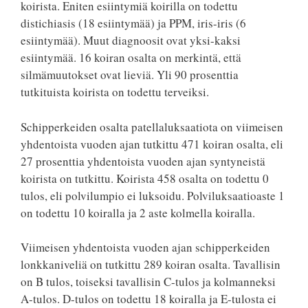
koirista. Eniten esiintymiä koirilla on todettu
distichiasis (18 esiintymää) ja PPM, iris-iris (6
esiintymää). Muut diagnoosit ovat yksi-kaksi
esiintymää. 16 koiran osalta on merkintä, että
silmämuutokset ovat lieviä. Yli 90 prosenttia
tutkituista koirista on todettu terveiksi.
Schipperkeiden osalta patellaluksaatiota on viimeisen
yhdentoista vuoden ajan tutkittu 471 koiran osalta, eli
27 prosenttia yhdentoista vuoden ajan syntyneistä
koirista on tutkittu. Koirista 458 osalta on todettu 0
tulos, eli polvilumpio ei luksoidu. Polviluksaatioaste 1
on todettu 10 koiralla ja 2 aste kolmella koiralla.
Viimeisen yhdentoista vuoden ajan schipperkeiden
lonkkaniveliä on tutkittu 289 koiran osalta. Tavallisin
on B tulos, toiseksi tavallisin C-tulos ja kolmanneksi
A-tulos. D-tulos on todettu 18 koiralla ja E-tulosta ei