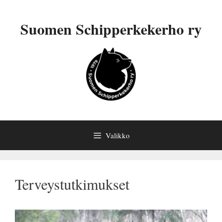
Siirry
sisältöön
Suomen Schipperkekerho ry
Valikko
Terveystutkimukset