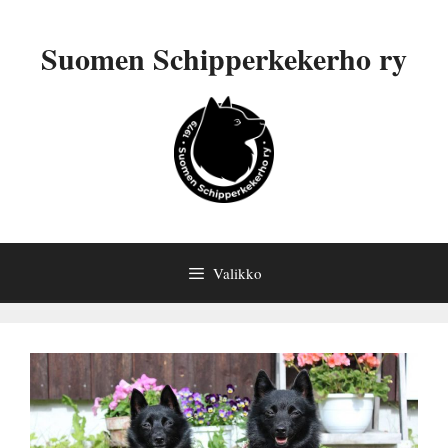
Siirry
sisältöön
Suomen Schipperkekerho ry
Valikko