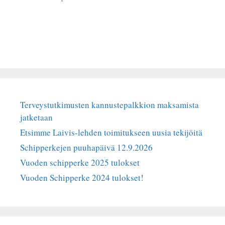
Terveystutkimusten kannustepalkkion maksamista
jatketaan
Etsimme Laivis-lehden toimitukseen uusia tekijöitä
Schipperkejen puuhapäivä 12.9.2026
Vuoden schipperke 2025 tulokset
Vuoden Schipperke 2024 tulokset!