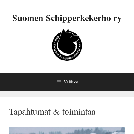
Siirry
sisältöön
Suomen Schipperkekerho ry
Valikko
Tapahtumat & toimintaa