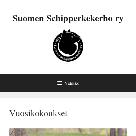
Siirry
sisältöön
Suomen Schipperkekerho ry
Valikko
Vuosikokoukset