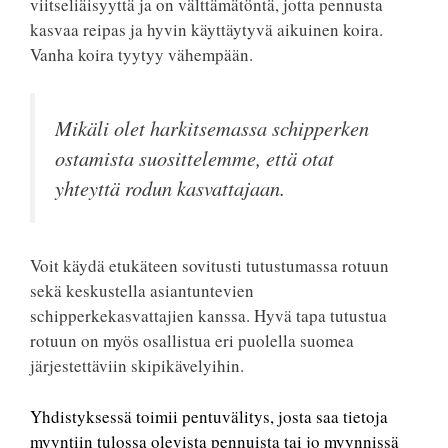
viitseliäisyyttä ja on välttämätöntä, jotta pennusta
kasvaa reipas ja hyvin käyttäytyvä aikuinen koira.
Vanha koira tyytyy vähempään.
Mikäli olet harkitsemassa schipperken
ostamista suosittelemme, että otat
yhteyttä rodun kasvattajaan.
Voit käydä etukäteen sovitusti tutustumassa rotuun
sekä keskustella asiantuntevien
schipperkekasvattajien kanssa. Hyvä tapa tutustua
rotuun on myös osallistua eri puolella suomea
järjestettäviin skipikävelyihin.
Yhdistyksessä toimii pentuvälitys, josta saa tietoja
myyntiin tulossa olevista pennuista tai jo myynnissä