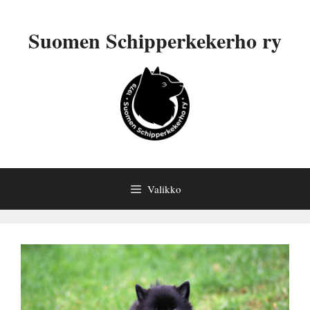
Siirry
sisältöön
Suomen Schipperkekerho ry
Valikko