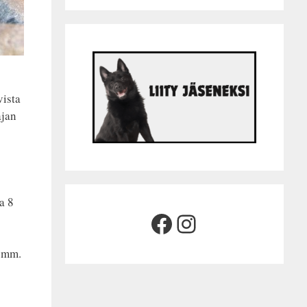
vista
ajan
a 8
Facebook
Instagram
t mm.