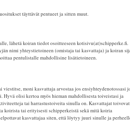
uositukset täyttävät pentueet ja sitten muut.
alle, lähetä koiran tiedot osoitteeseen kotisivu(at)schipperke.fi.
yjän nimi yhteystietoineen (omistaja tai kasvattaja) ja koiran sija
ittaa pentulistalle mahdollisine lisätietoineen.
ai viestitse, moni kasvattaja arvostaa jos ensiyhteydenotossasi j
si. Hyvä olisi kertoa myös hieman mahdollisesta toiveistasi ja
iviteetteja tai harrastustoiveita sinulla on. Kasvattajat toivovat
oirista tai erityisesti schipperkeistä sekä mitä koiria
pottavat kasvattajaa siten, että löytyy juuri sinulle ja perheell