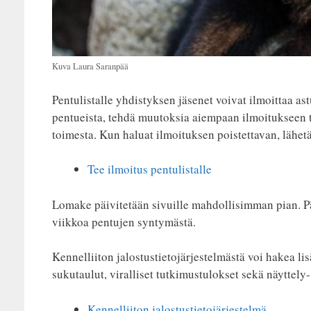
Kuva Laura Saranpää
Pentulistalle yhdistyksen jäsenet voivat ilmoittaa ast
pentueista, tehdä muutoksia aiempaan ilmoitukseen tai
toimesta. Kun haluat ilmoituksen poistettavan, lähetä
Tee ilmoitus pentulistalle
Lomake päivitetään sivuille mahdollisimman pian. Päiv
viikkoa pentujen syntymästä.
Kennelliiton jalostustietojärjestelmästä voi hakea li
sukutaulut, viralliset tutkimustulokset sekä näyttely-
Kennelliiton jalostustietojärjestelmä.