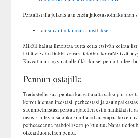
Pentulistalla julkaistaan ensin jalostustoimikunnan s
Jalostustoimikunnan suositukset
Mikäli haluat ilmoittaa uutta kotia etsivän koiran list
Liitä viestiin linkki koiran tietoihin koiraNetissä, my
Kasvattajan myymät alle 6kk ikäiset pennut tulee ilmo
Pennun ostajille
Tiedustellessasi pentua kasvattajalta sähköpostitse t
kerrot hieman itsestäsi, perheestäsi ja asuinpaikasta
suunnitelmistasi pentua ajatellen esim minkälaisia akt
myös kuulevansa onko sinulla aikaisempaa kokemusta k
perheeseenne mahdollisesti jo kuuluu. Nämä tiedot hel
oikeanluonteinen pentu.