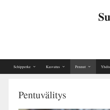
Siirry
sisältöön
Su
Schipperke
Kasvatus
Pennut
Yhdis
Pentuvälitys