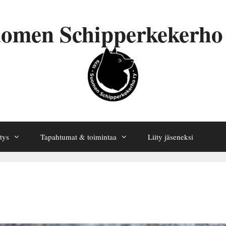
omen Schipperkekerho
tys
Tapahtumat & toimintaa
Liity jäseneksi