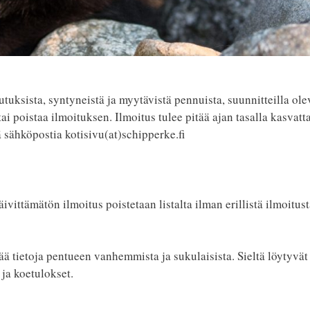
utuksista, syntyneistä ja myytävistä pennuista, suunnitteilla ole
 poistaa ilmoituksen. Ilmoitus tulee pitää ajan tasalla kasvatt
 sähköpostia kotisivu(at)schipperke.fi
ittämätön ilmoitus poistetaan listalta ilman erillistä ilmoitust
sää tietoja pentueen vanhemmista ja sukulaisista. Sieltä löytyvä
 ja koetulokset.