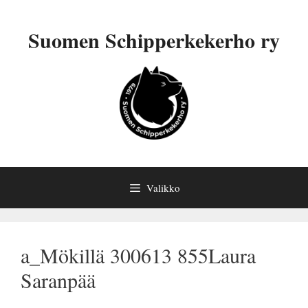
Siirry
sisältöön
Suomen Schipperkekerho ry
Valikko
a_Mökillä 300613 855Laura
Saranpää