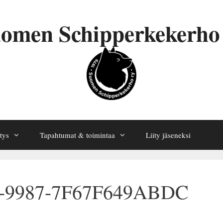
omen Schipperkekerho
tys
Tapahtumat & toimintaa
Liity jäseneksi
4-9987-7F67F649ABDC