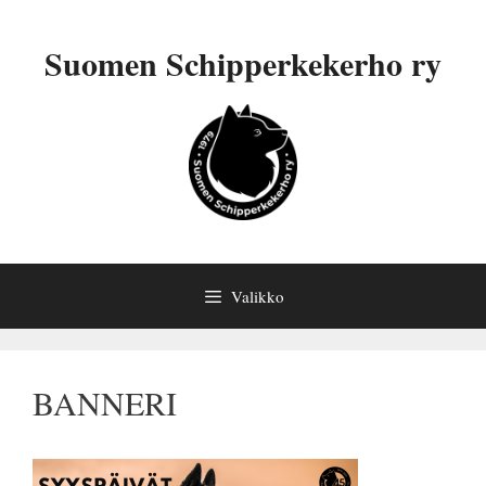
Siirry
sisältöön
Suomen Schipperkekerho ry
Valikko
BANNERI