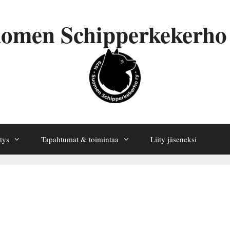
omen Schipperkekerho
tys
Tapahtumat & toimintaa
Liity jäseneksi