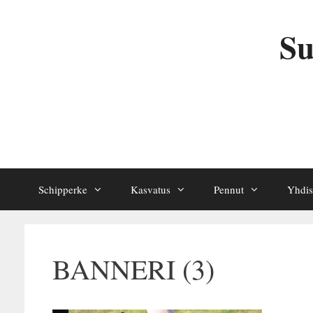
Siirry
sisältöön
Su
Schipperke
Kasvatus
Pennut
Yhdis
BANNERI (3)