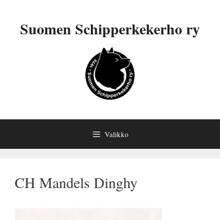
Siirry
sisältöön
Suomen Schipperkekerho ry
Valikko
CH Mandels Dinghy