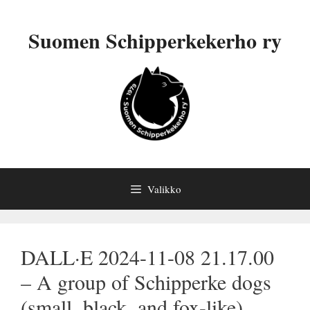
Siirry
sisältöön
Suomen Schipperkekerho ry
Valikko
DALL·E 2024-11-08 21.17.00
– A group of Schipperke dogs
(small, black, and fox-like)