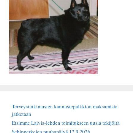
Terveystutkimusten kannustepalkkion maksamista
jatketaan
Etsimme Laivis-lehden toimitukseen uusia tekijöitä
Schipperkejen puuhapäivä 12.9.2026