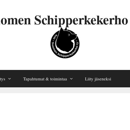
omen Schipperkekerho
tys
Tapahtumat & toimintaa
Liity jäseneksi