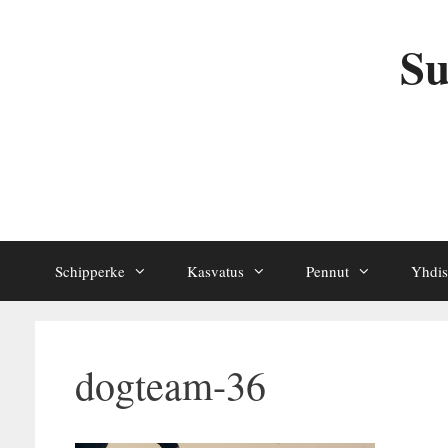
Siirry
sisältöön
Su
Schipperke
Kasvatus
Pennut
Yhdis
dogteam-36