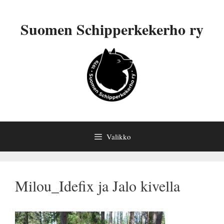
Siirry
sisältöön
Suomen Schipperkekerho ry
Valikko
Milou_Idefix ja Jalo kivella