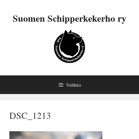
Siirry
sisältöön
Suomen Schipperkekerho ry
Valikko
DSC_1213