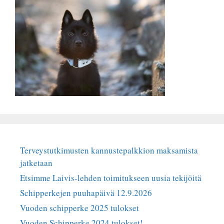
Terveystutkimusten kannustepalkkion maksamista
jatketaan
Etsimme Laivis-lehden toimitukseen uusia tekijöitä
Schipperkejen puuhapäivä 12.9.2026
Vuoden schipperke 2025 tulokset
Vuoden Schipperke 2024 tulokset!