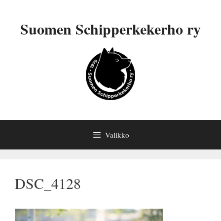
Siirry
sisältöön
Suomen Schipperkekerho ry
Valikko
DSC_4128