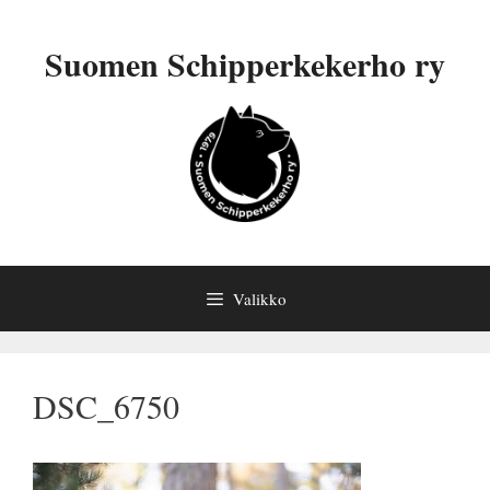
Siirry
sisältöön
Suomen Schipperkekerho ry
Valikko
DSC_6750