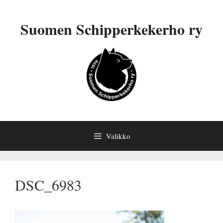
Siirry
sisältöön
Suomen Schipperkekerho ry
Valikko
DSC_6983