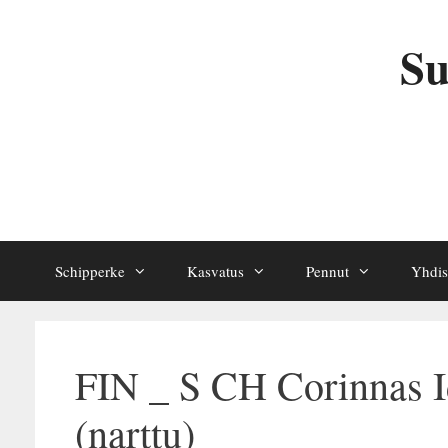
Siirry
sisältöön
Su
Schipperke
Kasvatus
Pennut
Yhdis
FIN _ S CH Corinnas Id
(narttu)