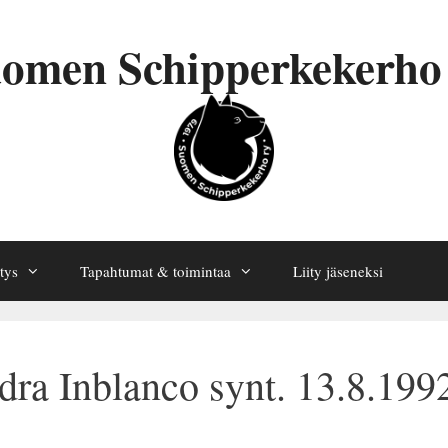
omen Schipperkekerho
tys
Tapahtumat & toimintaa
Liity jäseneksi
ra Inblanco synt. 13.8.199