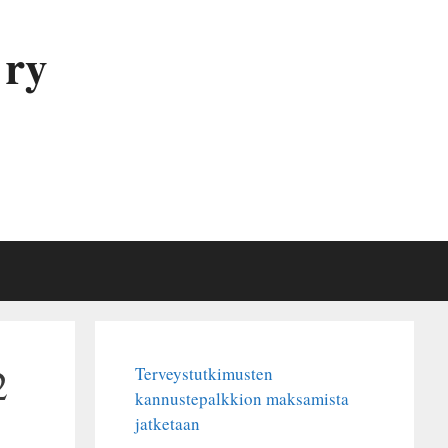
 ry
2
Terveystutkimusten
kannustepalkkion maksamista
jatketaan