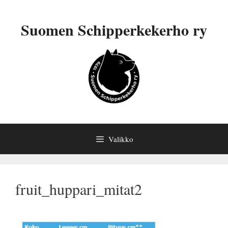
Siirry
sisältöön
Suomen Schipperkekerho ry
Valikko
fruit_huppari_mitat2