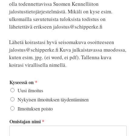
olla todennettavissa Suomen Kennelliiton
jalostustietojärjestelmästä. Mikäli on kyse esim.
ulkomailla savutetuista tuloksista todistus on
lähetettävä erikseen jalostus@schipperke.fi
Lähetä koirastasi hyvä seisomakuva osoitteeseen
jalostus@schipperke.fi Kuva julkaistavassa muodossa,
kuten esim. jpg. (ei word, ei pdf). Tallenna kuva
koirasi virallisella nimellä.
Kyseessä on
*
Uusi ilmoitus
Nykyisen ilmoituksen täydentäminen
Ilmoituksen poisto
Omistajan nimi
*