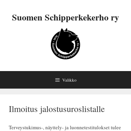
Siirry
sisältöön
Suomen Schipperkekerho ry
Valikko
Ilmoitus jalostusuroslistalle
Terveystukimus-, näyttely- ja luonnetestitulokset tulee