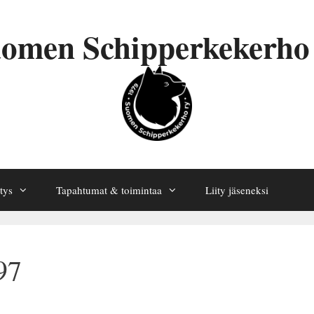
omen Schipperkekerho
tys
Tapahtumat & toimintaa
Liity jäseneksi
97