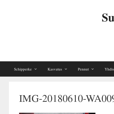
Siirry
sisältöön
Su
Schipperke
Kasvatus
Pennut
Yhdis
IMG-20180610-WA00