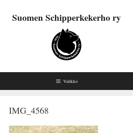
Siirry
sisältöön
Suomen Schipperkekerho ry
Valikko
IMG_4568