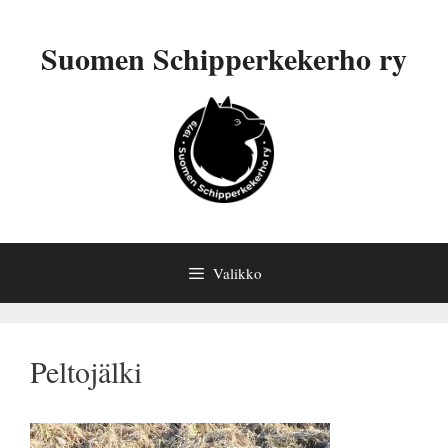
Siirry
sisältöön
Suomen Schipperkekerho ry
Valikko
Peltojälki