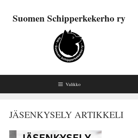
Siirry
sisältöön
Suomen Schipperkekerho ry
Valikko
JÄSENKYSELY ARTIKKELI