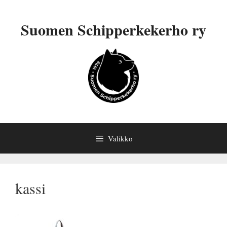
Siirry
sisältöön
Suomen Schipperkekerho ry
Valikko
kassi