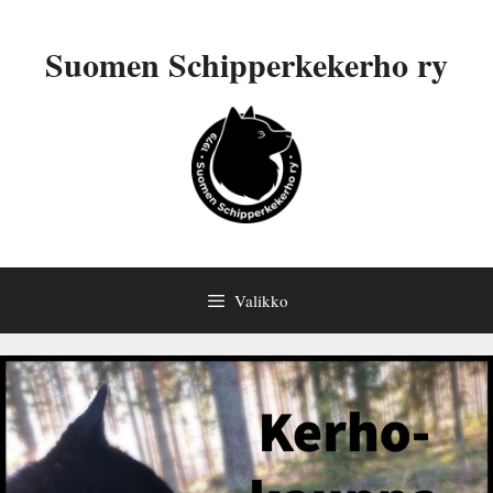
Siirry
sisältöön
Suomen Schipperkekerho ry
Valikko