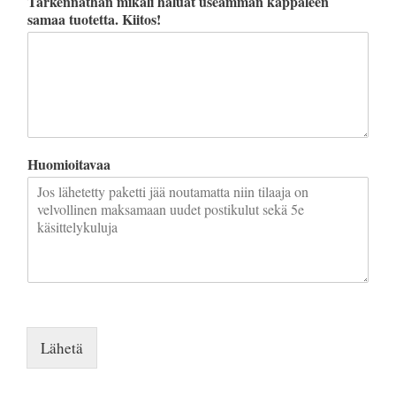
Tarkennathan mikäli haluat useamman kappaleen
samaa tuotetta. Kiitos!
Huomioitavaa
Lähetä