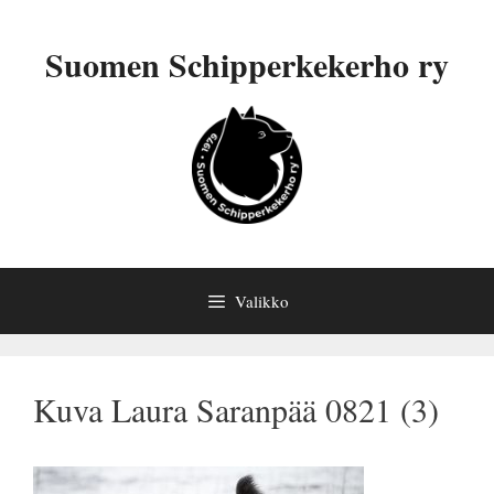
Siirry
sisältöön
Suomen Schipperkekerho ry
Valikko
Kuva Laura Saranpää 0821 (3)