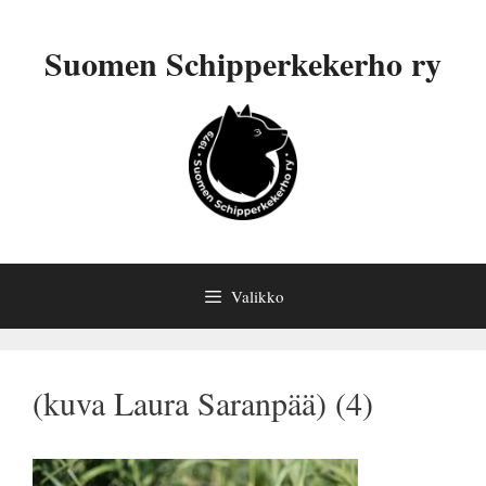
Siirry
sisältöön
Suomen Schipperkekerho ry
Valikko
(kuva Laura Saranpää) (4)