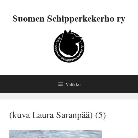
Siirry
sisältöön
Suomen Schipperkekerho ry
Valikko
(kuva Laura Saranpää) (5)