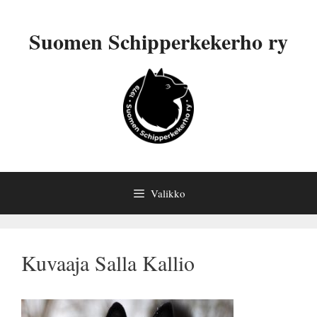
Siirry
sisältöön
Suomen Schipperkekerho ry
Valikko
Kuvaaja Salla Kallio