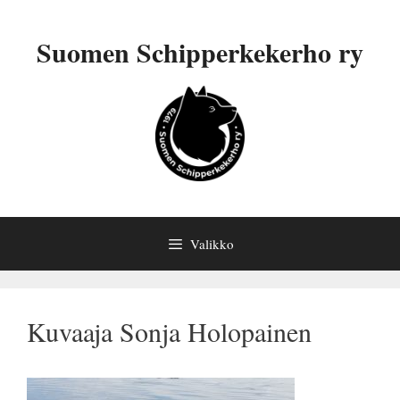
Siirry
sisältöön
Suomen Schipperkekerho ry
Valikko
Kuvaaja Sonja Holopainen