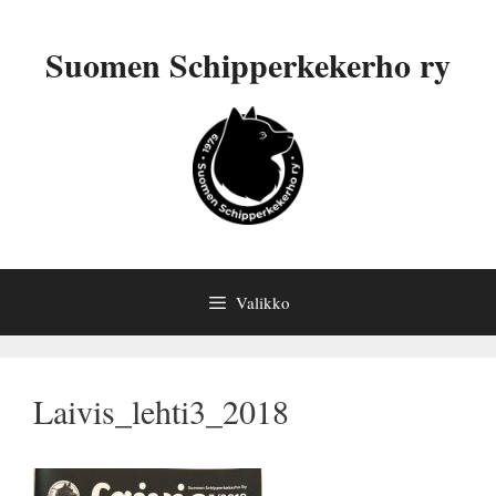
Siirry
sisältöön
Suomen Schipperkekerho ry
Valikko
Laivis_lehti3_2018