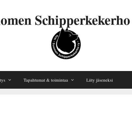
omen Schipperkekerho
tys
Tapahtumat & toimintaa
Liity jäseneksi