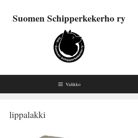
Siirry
sisältöön
Suomen Schipperkekerho ry
Valikko
lippalakki