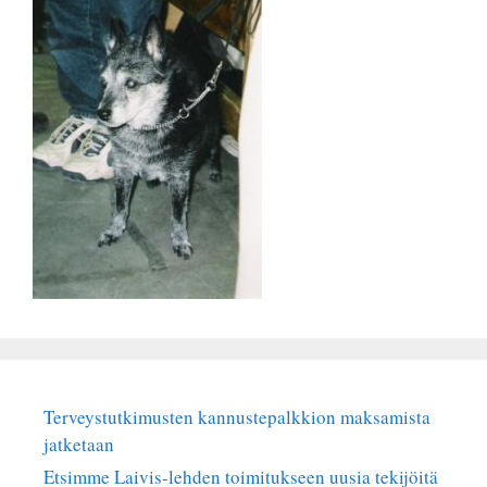
Terveystutkimusten kannustepalkkion maksamista
jatketaan
Etsimme Laivis-lehden toimitukseen uusia tekijöitä