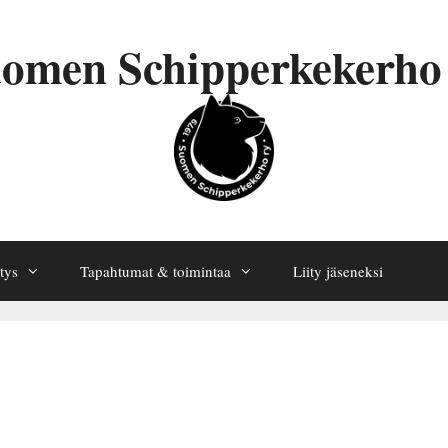
omen Schipperkekerho
tys
Tapahtumat & toimintaa
Liity jäseneksi