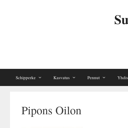
Siirry
sisältöön
Su
Schipperke
Kasvatus
Pennut
Yhdis
Pipons Oilon