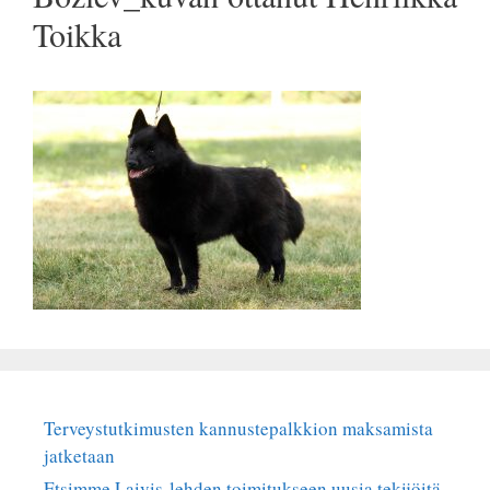
Toikka
Terveystutkimusten kannustepalkkion maksamista
jatketaan
Etsimme Laivis-lehden toimitukseen uusia tekijöitä