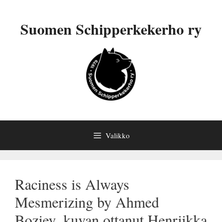
Siirry
sisältöön
Suomen Schipperkekerho ry
Valikko
Raciness is Always
Mesmerizing by Ahmed
Boziev_kuvan ottanut Henriikka