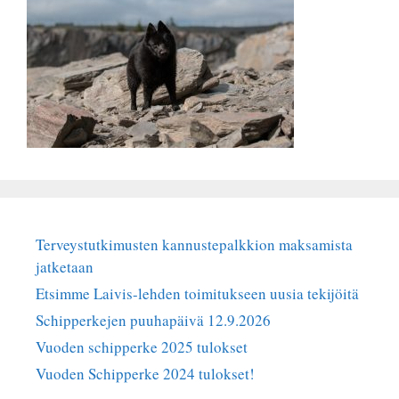
Terveystutkimusten kannustepalkkion maksamista
jatketaan
Etsimme Laivis-lehden toimitukseen uusia tekijöitä
Schipperkejen puuhapäivä 12.9.2026
Vuoden schipperke 2025 tulokset
Vuoden Schipperke 2024 tulokset!