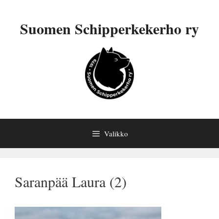
Siirry
sisältöön
Suomen Schipperkekerho ry
Valikko
Saranpää Laura (2)