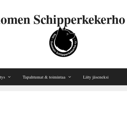
omen Schipperkekerho
tys
Tapahtumat & toimintaa
Liity jäseneksi