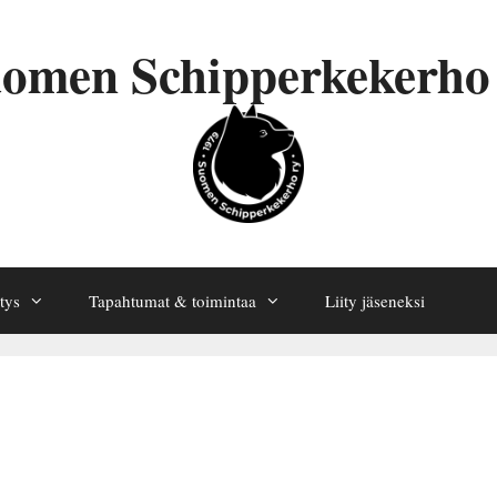
omen Schipperkekerho
tys
Tapahtumat & toimintaa
Liity jäseneksi