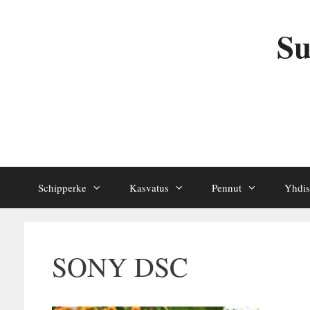
Siirry
sisältöön
Su
Schipperke
Kasvatus
Pennut
Yhdis
SONY DSC