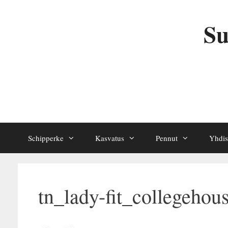
Siirry
sisältöön
Su
Schipperke
Kasvatus
Pennut
Yhdis
tn_lady-fit_collegehou