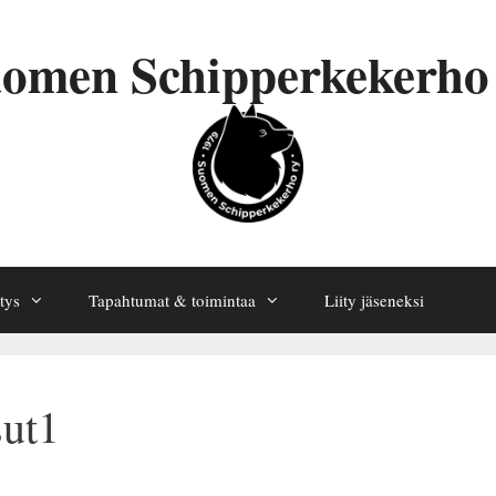
omen Schipperkekerho
tys
Tapahtumat & toimintaa
Liity jäseneksi
sut1