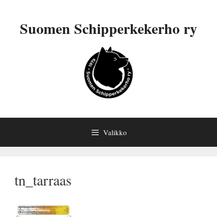
Siirry
sisältöön
Suomen Schipperkekerho ry
Valikko
tn_tarraas