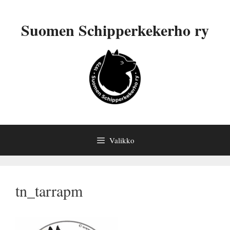
Siirry
sisältöön
Suomen Schipperkekerho ry
Valikko
tn_tarrapm