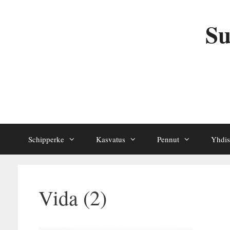
Siirry
sisältöön
Su
Schipperke
Kasvatus
Pennut
Yhdis
Vida (2)