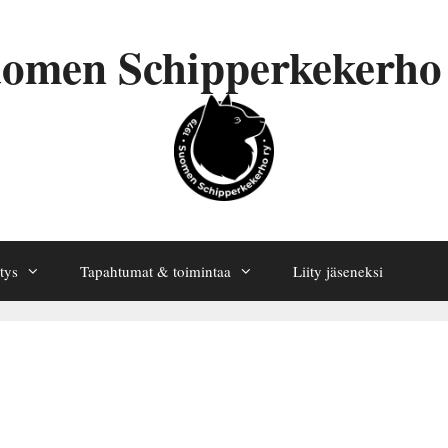
omen Schipperkekerho
tys
Tapahtumat & toimintaa
Liity jäseneksi