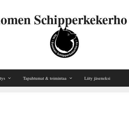
omen Schipperkekerho
tys
Tapahtumat & toimintaa
Liity jäseneksi