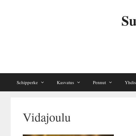
Siirry
sisältöön
Su
Schipperke
Kasvatus
Pennut
Yhdis
Vidajoulu