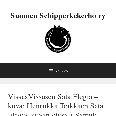
Siirry
sisältöön
Suomen Schipperkekerho ry
Valikko
VissasVissasen Sata Elegia –
kuva: Henriikka Toikkaen Sata
Elegia_kuvan ottanut Samuli