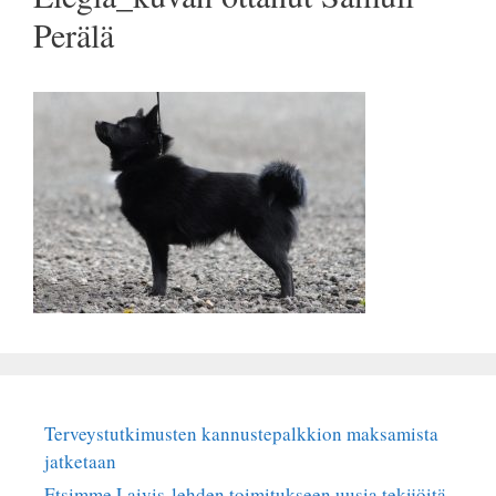
Perälä
Terveystutkimusten kannustepalkkion maksamista
jatketaan
Etsimme Laivis-lehden toimitukseen uusia tekijöitä