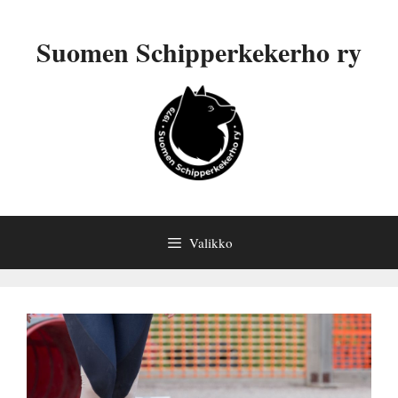
Siirry
sisältöön
Suomen Schipperkekerho ry
Valikko